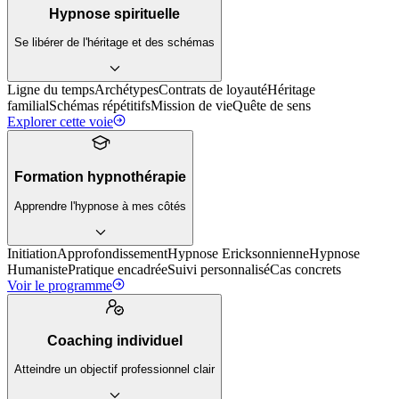
Hypnose spirituelle
Se libérer de l'héritage et des schémas
Ligne du temps
Archétypes
Contrats de loyauté
Héritage
familial
Schémas répétitifs
Mission de vie
Quête de sens
Explorer cette voie
Formation hypnothérapie
Apprendre l'hypnose à mes côtés
Initiation
Approfondissement
Hypnose Ericksonnienne
Hypnose
Humaniste
Pratique encadrée
Suivi personnalisé
Cas concrets
Voir le programme
Coaching individuel
Atteindre un objectif professionnel clair