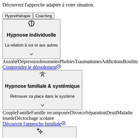
Découvrez l'approche adaptée à votre situation.
Hypnothérapie
Coaching
Hypnose individuelle
La relation à soi et aux autres
Anxiété
Dépression
Insomnies
Phobies
Traumatismes
Addictions
Boulim
Comprendre le déroulement
Hypnose familiale & systémique
Retrouver sa place dans le système
Couple
Famille
Famille recomposée
Divorce
Séparation
Deuil
Maladie
lourde
Décrochage scolaire
Découvrir l'approche familiale