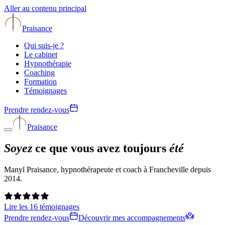
Aller au contenu principal
Praisance
Qui suis-je ?
Le cabinet
Hypnothérapie
Coaching
Formation
Témoignages
Prendre rendez-vous
Praisance
Soyez
ce que vous avez toujours
été
Manyl Praisance, hypnothérapeute et coach à Francheville depuis
2014.
Lire les 16 témoignages
Prendre rendez-vous
Découvrir mes accompagnements