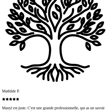
Mathilde P.
Manyl est juste. C'est une grande professionnelle, qui as un savoir