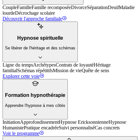
Couple
Famille
Famille recomposée
Divorce
Séparation
Deuil
Maladie
lourde
Décrochage scolaire
Découvrir l'approche familiale
Hypnose spirituelle
Se libérer de l'héritage et des schémas
Ligne du temps
Archétypes
Contrats de loyauté
Héritage
familial
Schémas répétitifs
Mission de vie
Quête de sens
Explorer cette voie
Formation hypnothérapie
Apprendre l'hypnose à mes côtés
Initiation
Approfondissement
Hypnose Ericksonnienne
Hypnose
Humaniste
Pratique encadrée
Suivi personnalisé
Cas concrets
Voir le programme